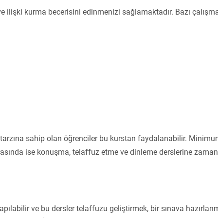
ve ilişki kurma becerisini edinmenizi sağlamaktadır. Bazı çalışma
arzına sahip olan öğrenciler bu kurstan faydalanabilir. Minimum
nrasında ise konuşma, telaffuz etme ve dinleme derslerine zaman a
yapılabilir ve bu dersler telaffuzu geliştirmek, bir sınava hazırl