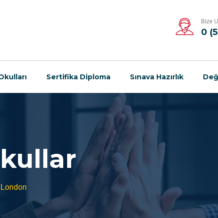
Bize U
0 (
Okulları
Sertifika Diploma
Sınava Hazırlık
Değ
kullar
 London