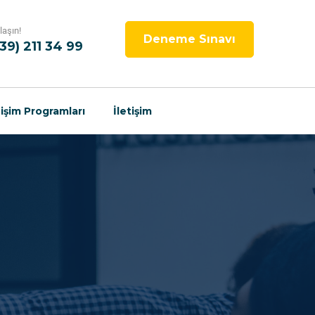
laşın!
Deneme Sınavı
539) 211 34 99
işim Programları
İletişim