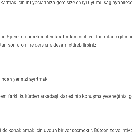
ıkarmak için İhtiyaçlarınıza göre size en iyi uyumu sağlayabilec
un Speak-up öğretmenleri tarafından canlı ve doğrudan eğitim im
an sonra online derslerle devam ettirebilirsiniz.
ndan yerinizi ayırtmak !
hem farklı kültürden arkadaşlıklar edinip konuşma yeteneğinizi geli
de konaklamak için uygun bir yer seçmektir. Bütçenize ve ihtiya