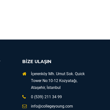
r
BİZE ULAŞIN
İçerenköy Mh. Umut Sok. Quick
Tower No:10-12 Kozyatağı,
Ataşehir, İstanbul
0 (539) 211 34 99
info@collegeyoung.com