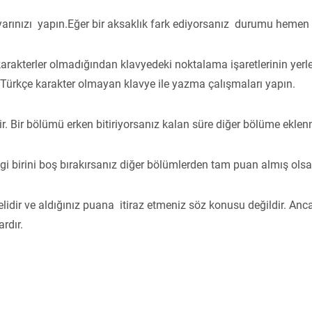
yarınızı yapın.Eğer bir aksaklık fark ediyorsanız durumu hemen sı
rakterler olmadığından klavyedeki noktalama işaretlerinin yerleri
rkçe karakter olmayan klavye ile yazma çalışmaları yapın.
ir. Bir bölümü erken bitiriyorsanız kalan süre diğer bölüme ekle
 birini boş bırakırsanız diğer bölümlerden tam puan almış ols
lidir ve aldığınız puana itiraz etmeniz söz konusu değildir. A
rdır.