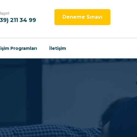
laşın!
Deneme Sınavı
539) 211 34 99
işim Programları
İletişim