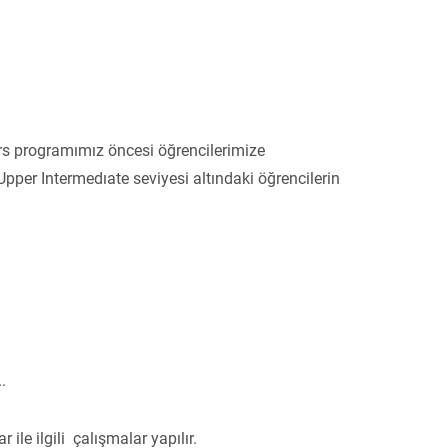
 ders programımız öncesi öğrencilerimize
per Intermedıate seviyesi altındaki öğrencilerin
..
ile ilgili çalışmalar yapılır.