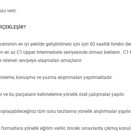
u verir.
ERÇEKLEŞİR?
cerisinin en iyi şekilde geliştirilmesi için için 60 saatlik birebir
n en az C1-Upper Intermedıate seviyesinde olması beklenir. C1-Up
ve istenen seviyeye ulaşmaları amaçlanır.
, dinleme, konuşma ve yazma alıştırmaları yapılmaktadır.
ve bu parçaların kelimelerine yönelik özel çalışmalar yapılır.
laşabileceğiniz tüm soru tarzlarına yönelik alıştırmalar yapılır
rmatlara yönelik eğitim verilir, önceki sınavlarda çıkmış konular 