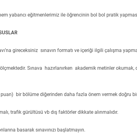
m yabancı eğitmenlerimiz ile öğrencinin bol bol pratik yapması
USUSLAR
navı’na gireceksiniz sınavın formatı ve içeriği ilgili çalışma yapm
ni ölçmektedir. Sınava hazırlanırken akademik metinler okumak,
ar puan) bir bölüme diğerinden daha fazla önem vermek doğru bir
malı, trafik gürültüsü vb dış faktörler dikkate alınmalıdır.
larına basarak sınavınızı başlatmayın.