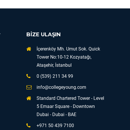
r
BİZE ULAŞIN
İçerenköy Mh. Umut Sok. Quick
Tower No:10-12 Kozyatağı,
Ataşehir, İstanbul
0 (539) 211 34 99
info@collegeyoung.com
Standard Chartered Tower - Level
5 Emaar Square - Downtown
Dubai - Dubai - BAE
+971 50 439 7100