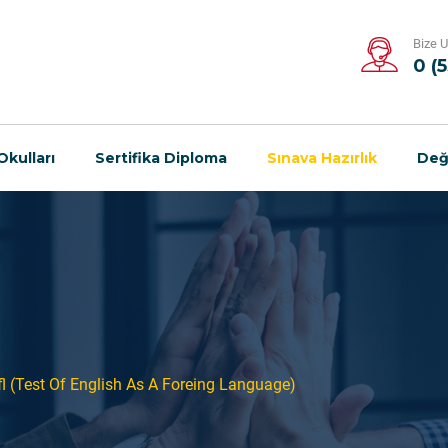
Bize U
0 (
Okulları
Sertifika Diploma
Sınava Hazırlık
Değ
l (Test Of English As A Foreing Language)