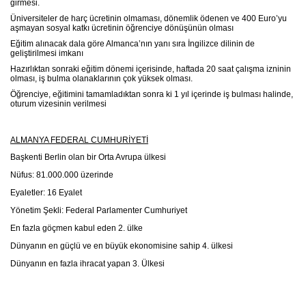
girmesi.
Üniversiteler de harç ücretinin olmaması, dönemlik ödenen ve 400 Euro’yu
aşmayan sosyal katkı ücretinin öğrenciye dönüşünün olması
Eğitim alınacak dala göre Almanca’nın yanı sıra İngilizce dilinin de
geliştirilmesi imkanı
Hazırlıktan sonraki eğitim dönemi içerisinde, haftada 20 saat çalışma izninin
olması, iş bulma olanaklarının çok yüksek olması.
Öğrenciye, eğitimini tamamladıktan sonra ki 1 yıl içerinde iş bulması halinde,
oturum vizesinin verilmesi
ALMANYA FEDERAL CUMHURİYETİ
Başkenti Berlin olan bir Orta Avrupa ülkesi
Nüfus: 81.000.000 üzerinde
Eyaletler: 16 Eyalet
Yönetim Şekli: Federal Parlamenter Cumhuriyet
En fazla göçmen kabul eden 2. ülke
Dünyanın en güçlü ve en büyük ekonomisine sahip 4. ülkesi
Dünyanın en fazla ihracat yapan 3. Ülkesi