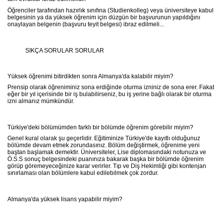
Öğrenciler tarafından hazırlık sınıfına (Studienkolleg) veya üniversiteye kabul
belgesinin ya da yüksek öğrenim için düzgün bir başvurunun yapıldığını
onaylayan belgenin (başvuru teyit belgesi) ibraz edilmeli...
SIKÇA SORULAR SORULAR
Yüksek öğrenimi bitirdikten sonra Almanya'da kalabilir miyim?
Prensip olarak öğreniminiz sona erdiğinde oturma izniniz de sona erer. Fakat
eğer bir yıl içerisinde bir iş bulabilirseniz, bu iş yerine bağlı olarak bir oturma
izni almanız mümkündür.
Türkiye'deki bölümümden farklı bir bölümde öğrenim görebilir miyim?
Genel kural olarak şu geçerlidir. Eğitiminize Türkiye'de kayıtlı olduğunuz
bölümde devam etmek zorundasınız. Bölüm değiştirmek, öğrenime yeni
baştan başlamak demektir. Üniversiteler, Lise diplomasındaki notunuza ve
Ö.S.S sonuç belgesindeki puanınıza bakarak başka bir bölümde öğrenim
görüp göremeyeceğinize karar verirler. Tıp ve Diş Hekimliği gibi kontenjan
sınırlaması olan bölümlere kabul edilebilmek çok zordur.
Almanya'da yüksek lisans yapabilir miyim?