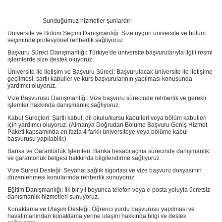
Sunduğumuz hizmetler şunlardır:
Üniversite ve Bölüm Seçimi Danışmanlığı: Size uygun üniversite ve bölüm
seçiminde profesyonel rehberlik sağlıyoruz.
Başvuru Süreci Danışmanlığı: Türkiye'de üniversite başvurularıyla ilgili resmi
işlemlerde size destek oluyoruz.
Üniversite İle İletişim ve Başvuru Süreci: Başvurulacak üniversite ile iletişime
geçilmesi, şartlı kabuller ve kurs başvurularının yapılması konusunda
yardımcı oluyoruz.
Vize Başvurusu Danışmanlığı: Vize başvuru sürecinde rehberlik ve gerekli
işlemler hakkında danışmanlık sağlıyoruz.
Kabul Süreçleri: Şartlı kabul, dil okulu/kursu kabulleri veya bölüm kabulleri
için yardımcı oluyoruz. (Almanya Doğrudan Bölüme Başvuru Geniş Hizmet
Paketi kapsamında en fazla 4 farklı üniversiteye veya bölüme kabul
başvurusu yapılabilir.)
Banka ve Garantörlük İşlemleri: Banka hesabı açma sürecinde danışmanlık
ve garantörlük belgesi hakkında bilgilendirme sağlıyoruz.
Vize Süreci Desteği: Seyahat sağlık sigortası ve vize başvuru dosyasının
düzenlenmesi konularında rehberlik sunuyoruz.
Eğitim Danışmanlığı: İlk bir yıl boyunca telefon veya e-posta yoluyla ücretsiz
danışmanlık hizmetleri sunuyoruz.
Konaklama ve Ulaşım Desteği: Öğrenci yurdu başvurusu yapılması ve
havalimanından konaklama yerine ulaşım hakkında bilgi ve destek