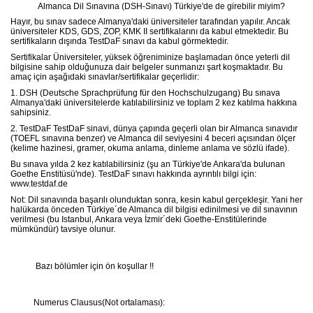
Almanca Dil Sınavına (DSH-Sınavı) Türkiye'de de girebilir miyim?
Hayır, bu sınav sadece Almanya'daki üniversiteler tarafından yapılır. Ancak
üniversiteler KDS, GDS, ZOP, KMK II sertifikalarını da kabul etmektedir. Bu
sertifikaların dışında TestDaF sınavı da kabul görmektedir.
Sertifikalar Üniversiteler, yüksek öğreniminize başlamadan önce yeterli dil
bilgisine sahip olduğunuza dair belgeler sunmanızı şart koşmaktadır. Bu
amaç için aşağıdaki sınavlar/sertifikalar geçerlidir:
1. DSH (Deutsche Sprachprüfung für den Hochschulzugang) Bu sınava
Almanya'daki üniversitelerde katılabilirsiniz ve toplam 2 kez katılma hakkına
sahipsiniz.
2. TestDaF TestDaF sinavi, dünya çapında geçerli olan bir Almanca sınavıdır
(TOEFL sınavına benzer) ve Almanca dil seviyesini 4 beceri açısından ölçer
(kelime hazinesi, gramer, okuma anlama, dinleme anlama ve sözlü ifade).
Bu sınava yılda 2 kez katılabilirsiniz (şu an Türkiye'de Ankara'da bulunan
Goethe Enstitüsü'nde). TestDaF sınavı hakkında ayrıntılı bilgi için:
www.testdaf.de
Not: Dil sınavında başarılı olunduktan sonra‚ kesin kabul gerçekleşir. Yani her
halükarda önceden Türkiye´de Almanca dil bilgisi edinilmesi ve dil sınavının
verilmesi (bu Istanbul‚ Ankara veya İzmir´deki Goethe-Enstitülerinde
mümkündür) tavsiye olunur.
Bazı bölümler için ön koşullar !!
Numerus Clausus(Not ortalaması):