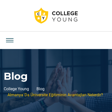
Blog
College Young
Blog
Almanya´Da Üniversite Eğitiminin Avantajları Nelerdir?