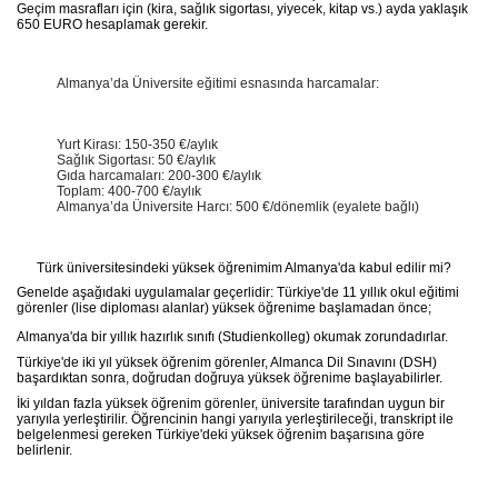
Geçim masrafları için (kira, sağlık sigortası, yiyecek, kitap vs.) ayda yaklaşık
650 EURO hesaplamak gerekir.
Almanya’da Üniversite eğitimi esnasında harcamalar:
Yurt Kirası: 150-350 €/aylık
Sağlık Sigortası: 50 €/aylık
Gıda harcamaları: 200-300 €/aylık
Toplam: 400-700 €/aylık
Almanya’da Üniversite Harcı: 500 €/dönemlik (eyalete bağlı)
Türk üniversitesindeki yüksek öğrenimim Almanya'da kabul edilir mi?
Genelde aşağıdaki uygulamalar geçerlidir: Türkiye'de 11 yıllık okul eğitimi
görenler (lise diploması alanlar) yüksek öğrenime başlamadan önce;
Almanya'da bir yıllık hazırlık sınıfı (Studienkolleg) okumak zorundadırlar.
Türkiye'de iki yıl yüksek öğrenim görenler, Almanca Dil Sınavını (DSH)
başardıktan sonra, doğrudan doğruya yüksek öğrenime başlayabilirler.
İki yıldan fazla yüksek öğrenim görenler, üniversite tarafından uygun bir
yarıyıla yerleştirilir. Öğrencinin hangi yarıyıla yerleştirileceği, transkript ile
belgelenmesi gereken Türkiye'deki yüksek öğrenim başarısına göre
belirlenir.