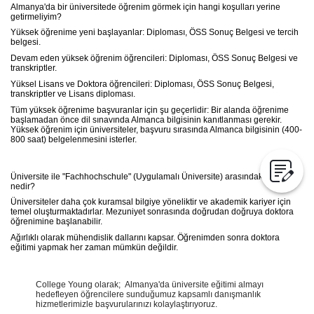
Almanya'da bir üniversitede öğrenim görmek için hangi koşulları yerine
getirmeliyim?
Yüksek öğrenime yeni başlayanlar: Diploması, ÖSS Sonuç Belgesi ve tercih
belgesi.
Devam eden yüksek öğrenim öğrencileri: Diploması, ÖSS Sonuç Belgesi ve
transkriptler.
Yüksel Lisans ve Doktora öğrencileri: Diploması, ÖSS Sonuç Belgesi,
transkriptler ve Lisans diploması.
Tüm yüksek öğrenime başvuranlar için şu geçerlidir: Bir alanda öğrenime
başlamadan önce dil sınavında Almanca bilgisinin kanıtlanması gerekir.
Yüksek öğrenim için üniversiteler, başvuru sırasında Almanca bilgisinin (400-
800 saat) belgelenmesini isterler.
Üniversite ile "Fachhochschule" (Uygulamalı Üniversite) arasındaki fark
nedir?
Üniversiteler daha çok kuramsal bilgiye yöneliktir ve akademik kariyer için
temel oluşturmaktadırlar. Mezuniyet sonrasında doğrudan doğruya doktora
öğrenimine başlanabilir.
Ağırlıklı olarak mühendislik dallarını kapsar. Öğrenimden sonra doktora
eğitimi yapmak her zaman mümkün değildir.
College Young olarak; Almanya'da üniversite eğitimi almayı
hedefleyen öğrencilere sunduğumuz kapsamlı danışmanlık
hizmetlerimizle başvurularınızı kolaylaştırıyoruz.