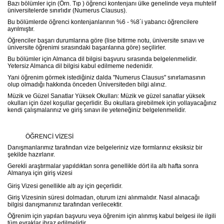
Bazı bölümler için (Örn. Tıp ) öğrenci kontenjanı ülke genelinde veya muhtelif
üniversitelerde sınırlıdır (Numerus Clausus).
Bu bölümlerde öğrenci kontenjanlarının %6 - %8´i yabancı öğrencilere
ayrılmıştır.
Öğrenciler başarı durumlarına göre (lise bitirme notu‚ üniversite sınavı ve
üniversite öğrenimi sırasındaki başarılarına göre) seçilirler.
Bu bölümler için Almanca dil bilgisi başvuru sırasında belgelenmelidir.
Yetersiz Almanca dil bilgisi kabul edilmeme nedenidir.
Yani öğrenim görmek istediğiniz dalda "Numerus Clausus" sınırlamasının
olup olmadığı hakkında önceden Üniversiteden bilgi alınız.
Müzik ve Güzel Sanatlar Yüksek Okulları: Müzik ve güzel sanatlar yüksek
okulları için özel koşullar geçerlidir. Bu okullara girebilmek için yollayacağınız
kendi çalışmalarınız ve giriş sınavı ile yeteneğiniz belgelenmelidir.
ÖĞRENCİ VİZESİ
Danışmanlarımız tarafından vize belgeleriniz vize formlarınız eksiksiz bir
şekilde hazırlanır.
Gerekli araştırmalar yapıldıktan sonra genellikle dört ila altı hafta sonra
Almanya için giriş vizesi
Giriş Vizesi genellikle altı ay için geçerlidir.
Giriş Vizesinin süresi dolmadan, oturum izni alınmalıdır. Nasıl alınacağı
bilgisi danışmanınız tarafından verilecektir.
Öğrenim için yapılan başvuru veya öğrenim için alınmış kabul belgesi ile ilgili
tüm evraklar ibraz edilmelidir.