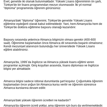
Evet, genelde iki olanak bulunmaktadır: Yüksek Lisans öğreniminin ön şartı,
Türkiye'de bir lisans programından mezun olunmasıdır. İki yıl normal
"diploma" programında öğrenim görürsünüz.
Almanya'daki "diploma" öğrenimi, Türkiye'de genelde Yüksek Lisans
eğitimine eşdeğerli olarak kabul edilmektedir. Yani, hem Almanya'da hem de
Türkiye'de doktora eğitimine başvuru olanağı kazandırır.
Başvuru sırasında yeterince Almanca bilginizin olması gerekir (400-600
saat). Öğrenime başlamadan önce Almanca dil sınavında başarılı olmalısınız.
Kendi mezuniyet alanınızın bulunduğu her üniversitede Yüksek Lisans
eğitimi alabilirsiniz.
Almanya'da, 1999`da İngilizce ve Almanca yüksek lisans eğitimi veren
programlar açılmıştır. Giriş koşulları arasında, lisans diploması ve İngilizce
bilgisi yer almaktadır.
Almanca bilgisi sadece istisnai durumlarda şart koşulur. Çoğunlukla öğrenim
başlamadan önce yoğun bir Almanca kursu verilir ve öğrenim süresince
Almanca kurslarına devam edilir.
Almanya'daki yüksek öğrenim ücretleri ne kadardır?
Almanya'da öğrenim ücreti yoktur, ama öğrenim için burs da verilmemektedir.